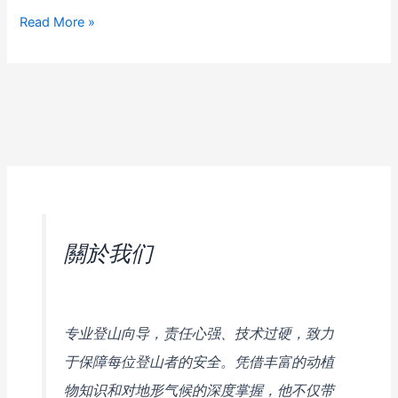
a
h
e
el
m
享
c
at
C
e
ai
露
Read More »
营
e
s
h
gr
l
2
b
A
at
a
天
o
p
m
1
夜
o
p
🔹
k
莱
佛
士
花
關於我们
🌺
+
红
颈
专业登山向导，责任心强、技术过硬，致力
鸟
于保障每位登山者的安全。凭借丰富的动植
翼
蝶
物知识和对地形气候的深度掌握，他不仅带