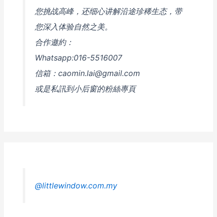
🦋
您挑战高峰，还细心讲解沿途珍稀生态，带
+
您深入体验自然之美。
山
顶
合作邀約：
日
Whatsapp:016-5516007
落
信箱：caomin.lai@gmail.com
Rafflesia
/
或是私訊到小后窗的粉絲專頁
Rajah
Brooke’s
Birdwing
Butterfly
/
Bukti
Batu
Putih
@littlewindow.com.my
Sunset