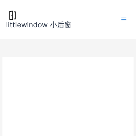
跳
至
内
littlewindow 小后窗
容