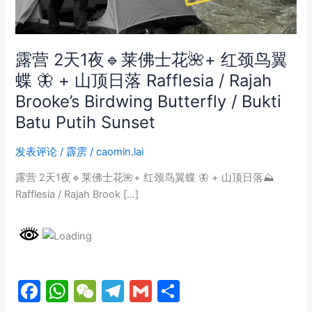
露营 2天1夜🔹莱佛士花🌺+ 红颈鸟翼
蝶 🦋 + 山顶日落 Rafflesia / Rajah
Brooke’s Birdwing Butterfly / Bukti
Batu Putih Sunset
发表评论
/
霹雳
/
caomin.lai
露营 2天1夜🔹莱佛士花🌺+ 红颈鸟翼蝶 🦋 + 山顶日落⛰️
Rafflesia / Rajah Brook […]
F
W
W
T
G
分