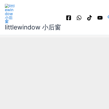
跳
至
内
容
littlewindow 小后窗