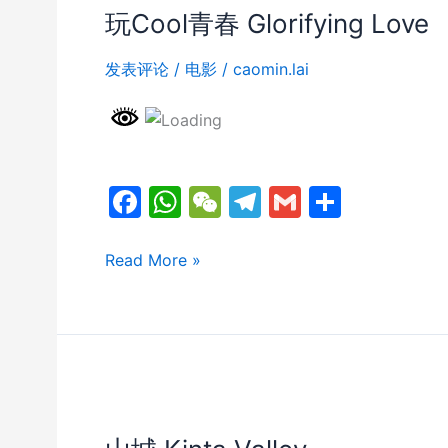
牧
玩Cool青春 Glorifying Love
场
线
发表评论
/
电影
/
caomin.lai
·
徒
步
之
F
W
W
T
G
分
旅
·
a
h
e
el
m
享
7
c
at
C
e
ai
玩
Read More »
天
Cool
e
s
h
gr
l
6
青
b
A
at
a
夜
春
o
p
m
🇨🇳
Glorifying
o
p
Love
k