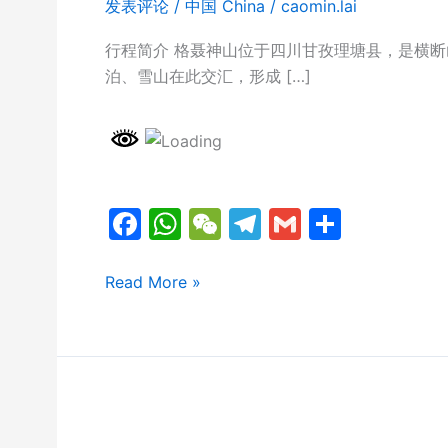
发表评论
/
中国 China
/
caomin.lai
行程简介 格聂神山位于四川甘孜理塘县，是横
泊、雪山在此交汇，形成 […]
F
W
W
T
G
分
a
h
e
el
m
享
c
at
C
e
ai
中
Read More »
国
e
s
h
gr
l
川
b
A
at
a
西
o
p
m
·
o
p
格
聂
k