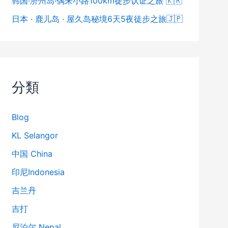
韩国·济州岛·偶来小路100km徒步认证之旅 🇰🇷
日本 · 鹿儿岛 · 屋久岛秘境6天5夜徒步之旅🇯🇵
分類
Blog
KL Selangor
中国 China
印尼Indonesia
吉兰丹
吉打
尼泊尔 Nepal