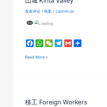
山城 Kinta Valley
发表评论
/
电影
/
caomin.lai
F
W
W
T
G
分
a
h
e
el
m
享
c
at
C
e
ai
山
Read More »
城
e
s
h
gr
l
Kinta
b
A
at
a
Valley
o
p
m
o
p
k
移工 Foreign Workers