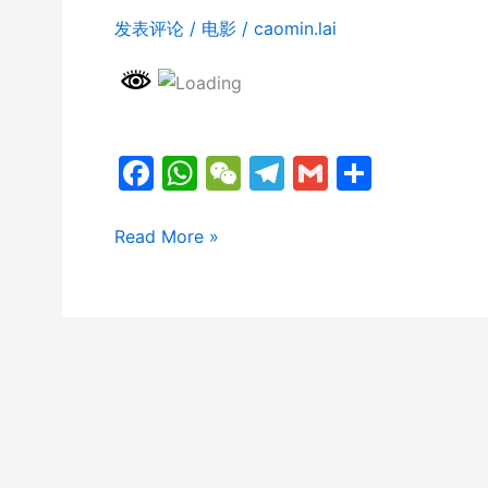
发表评论
/
电影
/
caomin.lai
F
W
W
T
G
分
a
h
e
el
m
享
c
at
C
e
ai
移
Read More »
工
e
s
h
gr
l
Foreign
b
A
at
a
Workers
o
p
m
o
p
k