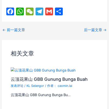
F
W
W
T
G
分
a
h
e
el
m
享
c
at
C
e
ai
←
前一篇文章
后一篇文章
→
e
s
h
gr
l
b
A
at
a
o
p
m
相关文章
o
p
k
云顶花果山 GBB Gunung Bunga Buah
发表评论
/
KL Selangor
/ 作者：
caomin.lai
云顶花果山 GBB Gunung Bunga Bu…