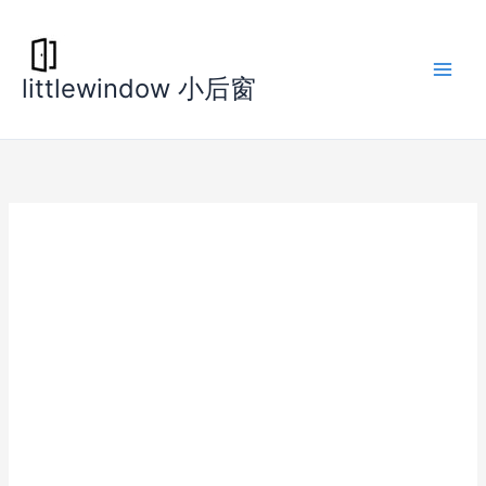
跳
至
内
littlewindow 小后窗
容