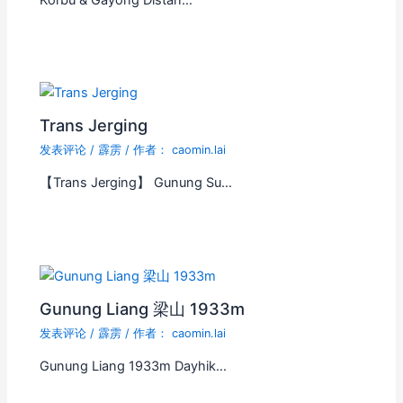
Trans Jerging
发表评论
/
霹雳
/ 作者：
caomin.lai
【Trans Jerging】 Gunung Su…
Gunung Liang 梁山 1933m
发表评论
/
霹雳
/ 作者：
caomin.lai
Gunung Liang 1933m Dayhik…