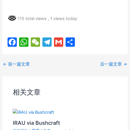
115 total views
, 1 views today
F
W
W
T
G
分
a
h
e
el
m
享
c
at
C
e
ai
←
前一篇文章
后一篇文章
→
e
s
h
gr
l
b
A
at
a
o
p
m
相关文章
o
p
k
IRAU via Bushcraft