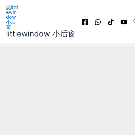
跳
至
内
容
littlewindow 小后窗