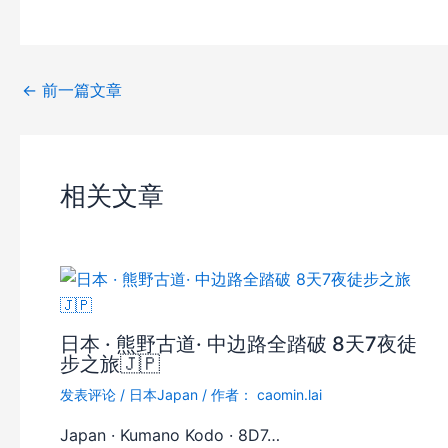
a
h
e
el
m
享
c
at
C
e
ai
e
s
h
gr
l
←
前一篇文章
b
A
at
a
o
p
m
o
p
相关文章
k
日本 · 熊野古道· 中边路全踏破 8天7夜徒
步之旅🇯🇵
发表评论
/
日本Japan
/ 作者：
caomin.lai
Japan · Kumano Kodo · 8D7…