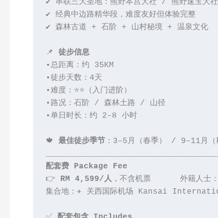
✔ 串联三大圣地：熊野本宫大社 / 熊野速玉大社
✔ 经典中边路精华段，难度友好但体验完整
✔ 森林古道 + 石阶 + 山村秘境 + 温泉文化
📌 
徒步信息
•总距离：约 35KM 
•徒步天数：4天 
•难度：⭐️⭐️（入门进阶） 
•路况：石阶 / 森林土路 / 山径 
•单日时长：约 2–8 小时 
🍁 
最佳徒步季节
：3–5月（春季） / 9–11月
___________________________________
配套费 Package Fee
👉 
RM 4,599/人
，不含机票      外籍人士：R
集合地：✈️ 关西国际机场 Kansai Internation
✅ 
配套包含 Includes