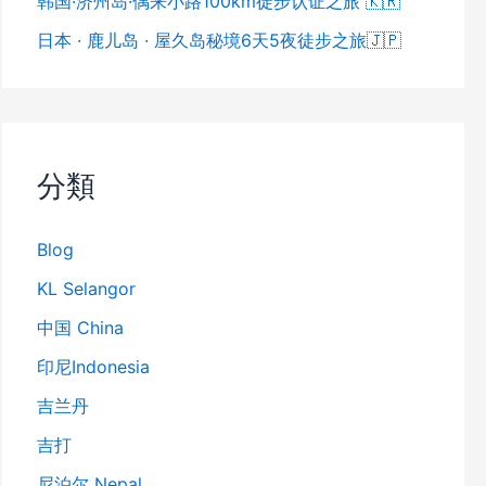
韩国·济州岛·偶来小路100km徒步认证之旅 🇰🇷
日本 · 鹿儿岛 · 屋久岛秘境6天5夜徒步之旅🇯🇵
分類
Blog
KL Selangor
中国 China
印尼Indonesia
吉兰丹
吉打
尼泊尔 Nepal